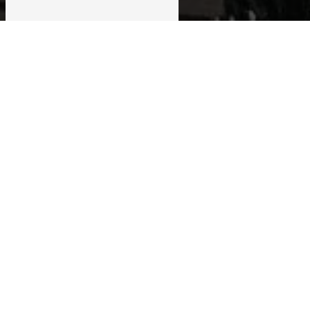
Votre projet
Construisons
ensemble
Vous avez une question ou un projet à concrétiser
? Chez
MODULR ARCHI
, notre équipe d’experts
est à votre disposition pour vous accompagner
dans vos démarches. Que vous soyez un
particulier
ou un
professionnel
, nous vous