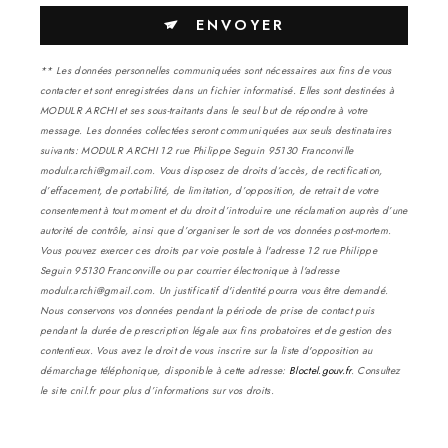
ENVOYER
** Les données personnelles communiquées sont nécessaires aux fins de vous
contacter et sont enregistrées dans un fichier informatisé. Elles sont destinées à
MODULR ARCHI et ses sous-traitants dans le seul but de répondre à votre
message. Les données collectées seront communiquées aux seuls destinataires
suivants: MODULR ARCHI 12 rue Philippe Seguin 95130 Franconville
modulr.archi@gmail.com. Vous disposez de droits d’accès, de rectification,
d’effacement, de portabilité, de limitation, d’opposition, de retrait de votre
consentement à tout moment et du droit d’introduire une réclamation auprès d’une
autorité de contrôle, ainsi que d’organiser le sort de vos données post-mortem.
Vous pouvez exercer ces droits par voie postale à l'adresse 12 rue Philippe
Seguin 95130 Franconville ou par courrier électronique à l'adresse
modulr.archi@gmail.com. Un justificatif d'identité pourra vous être demandé.
Nous conservons vos données pendant la période de prise de contact puis
pendant la durée de prescription légale aux fins probatoires et de gestion des
contentieux. Vous avez le droit de vous inscrire sur la liste d'opposition au
démarchage téléphonique, disponible à cette adresse:
Bloctel.gouv.fr
. Consultez
le site cnil.fr pour plus d’informations sur vos droits.