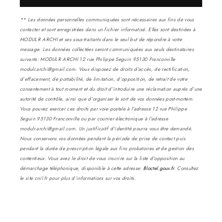
** Les données personnelles communiquées sont nécessaires aux fins de vous
contacter et sont enregistrées dans un fichier informatisé. Elles sont destinées à
MODULR ARCHI et ses sous-traitants dans le seul but de répondre à votre
message. Les données collectées seront communiquées aux seuls destinataires
suivants: MODULR ARCHI 12 rue Philippe Seguin 95130 Franconville
modulr.archi@gmail.com. Vous disposez de droits d’accès, de rectification,
d’effacement, de portabilité, de limitation, d’opposition, de retrait de votre
consentement à tout moment et du droit d’introduire une réclamation auprès d’une
autorité de contrôle, ainsi que d’organiser le sort de vos données post-mortem.
Vous pouvez exercer ces droits par voie postale à l'adresse 12 rue Philippe
Seguin 95130 Franconville ou par courrier électronique à l'adresse
modulr.archi@gmail.com. Un justificatif d'identité pourra vous être demandé.
Nous conservons vos données pendant la période de prise de contact puis
pendant la durée de prescription légale aux fins probatoires et de gestion des
contentieux. Vous avez le droit de vous inscrire sur la liste d'opposition au
démarchage téléphonique, disponible à cette adresse:
Bloctel.gouv.fr
. Consultez
le site cnil.fr pour plus d’informations sur vos droits.