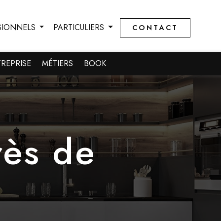
SIONNELS
PARTICULIERS
CONTACT
S
TREPRISE
BOOK
MÉTIERS
BOOK
rès de