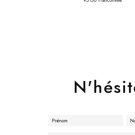
95130 Franconville
N'hésit