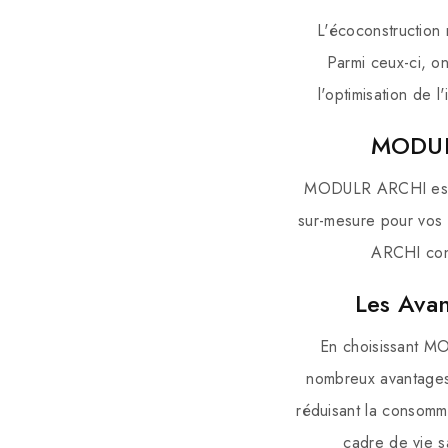
L'écoconstruction 
Parmi ceux-ci, on
l'optimisation de l
MODULR
MODULR ARCHI est un
sur-mesure pour vos 
ARCHI conç
Les Ava
En choisissant MO
nombreux avantages.
réduisant la consomma
cadre de vie sa