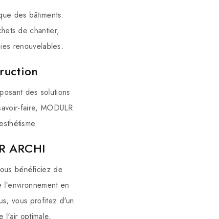
ique des bâtiments.
chets de chantier,
rgies renouvelables.
ruction
posant des solutions
 savoir-faire, MODULR
esthétisme.
LR ARCHI
vous bénéficiez de
e l'environnement en
us, vous profitez d'un
 l'air optimale.