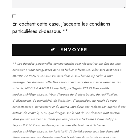
En cochant cette case, j'accepte les conditions
particulières ci-dessous **
ENVOYER
** Les données personnelles communiquées sont nécessaires aux fins de vous
contacter et sont enregistrées dans un fichier informatisé. Elles sont destinées à
MODULR ARCHI et ses sous-traitants dans le seul but de répondre à votre
message. Les données collectées seront communiquées aux seuls destinataires
suivants: MODULR ARCHI 12 rue Philippe Seguin 95130 Franconville
modulr.archi@gmail.com. Vous disposez de droits d’accès, de rectification,
d’effacement, de portabilité, de limitation, d’opposition, de retrait de votre
consentement à tout moment et du droit d’introduire une réclamation auprès d’une
autorité de contrôle, ainsi que d’organiser le sort de vos données post-mortem.
Vous pouvez exercer ces droits par voie postale à l'adresse 12 rue Philippe
Seguin 95130 Franconville ou par courrier électronique à l'adresse
modulr.archi@gmail.com. Un justificatif d'identité pourra vous être demandé.
Nous conservons vos données pendant la période de prise de contact puis