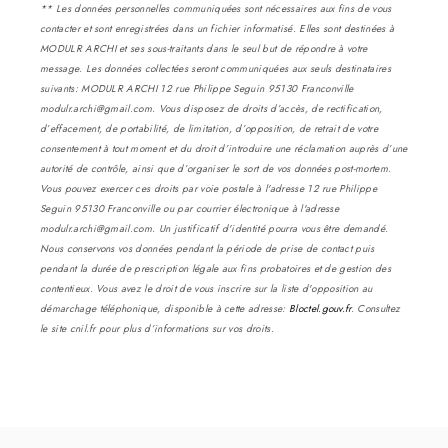
** Les données personnelles communiquées sont nécessaires aux fins de vous
contacter et sont enregistrées dans un fichier informatisé. Elles sont destinées à
MODULR ARCHI et ses sous-traitants dans le seul but de répondre à votre
message. Les données collectées seront communiquées aux seuls destinataires
suivants: MODULR ARCHI 12 rue Philippe Seguin 95130 Franconville
modulr.archi@gmail.com. Vous disposez de droits d’accès, de rectification,
d’effacement, de portabilité, de limitation, d’opposition, de retrait de votre
consentement à tout moment et du droit d’introduire une réclamation auprès d’une
autorité de contrôle, ainsi que d’organiser le sort de vos données post-mortem.
Vous pouvez exercer ces droits par voie postale à l'adresse 12 rue Philippe
Seguin 95130 Franconville ou par courrier électronique à l'adresse
modulr.archi@gmail.com. Un justificatif d'identité pourra vous être demandé.
Nous conservons vos données pendant la période de prise de contact puis
pendant la durée de prescription légale aux fins probatoires et de gestion des
contentieux. Vous avez le droit de vous inscrire sur la liste d'opposition au
démarchage téléphonique, disponible à cette adresse:
Bloctel.gouv.fr
. Consultez
le site cnil.fr pour plus d’informations sur vos droits.